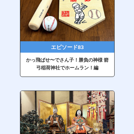
エピソード83
かっ飛ばせ〜でさん子！勝負の神様 箭
弓稲荷神社でホームラン！編